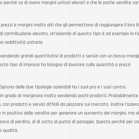
o perché sa di avere margini unitari elevati e che le poche vendite sa
 prezzi e margini molto alti che gli permettono di raggiungere il loro 
contribuzione elevato. Un’azienda di questo tipo è ad esempio la Fe
a redditività unitaria.
 vendendo grandi quantitativi di prodotti o servizi con un basso margi
o tipo di impresa ha bisogno di lavorare sulla quantità a prezzi
.
una delle due tipologie aziendali ha i suoi pro e i suoi contro.
 in grado di marginare molto vendendo pochi prodotti. Probabilmente 
 con prodotti e servizi difficili da piazzare sul mercato. Inoltre l’azien
e in positivo delle vendite per generare un aumento dei margini, ma al
ona di perdita, al di sotto al punto di pareggio. Questo perchè per cr
e qualità.