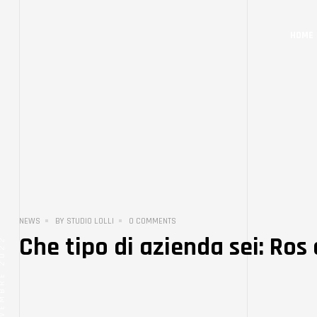
HOME
NEWS
BY
STUDIO LOLLI
0 COMMENTS
Che tipo di azienda sei: Ros 
EMBRE 2022