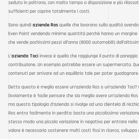
seduto in poltrona, con molto tempo a disposizione e più rilassat
sufficienti per coprire totalmente i costi.
Sono quindi
aziende Ros
quelle che lavorano sulla qualità avendo
Even Point vendendo minime quantità perchè hanno un margine di 
che vende pochissimi pezzi all’anno (8000 automobili) dall’altissim
L’
azienda Toci
invece è quella che raggiunge il punto di pareggio
contribuzione. Un esempio potrebbe essere un supermercato. Quest
contenuti per arrivare ad un equilibrio tale per poter guadagnare
Detto questo è meglio essere un’azienda Ros o un’azienda Toci? Ogn
Ovviamente è facile pensare che sia meglio avere un’azienda Ros
ma questa tipologia d’azienda si rivolge ad una clientela di nicchia,
Ros entra facilmente in perdita: basta una piccolissima variazion
stesso modo una piccola variazione in negativo per entrare nella z
valore è necessario sostenere molti costi fissi in ricerca, sviluppo 