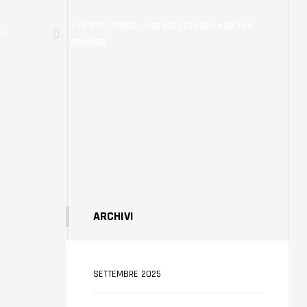
+39 0571 73002 – +39 0571 73402 - +39 334
TI
9909105
ARCHIVI
SETTEMBRE 2025