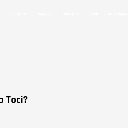
LO STUDIO
SERVIZI
CONTATTI
BLOG
AREA CLIEN
o Toci?