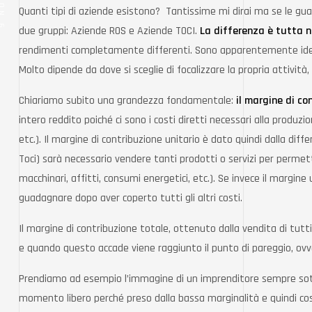
Quanti tipi di aziende esistono? Tantissime mi dirai ma se le gu
due gruppi: Aziende ROS e Aziende TOCI.
La differenza è tutta n
rendimenti completamente differenti. Sono apparentemente ident
Molto dipende da dove si sceglie di focalizzare la propria attività,
Chiariamo subito una grandezza fondamentale:
il margine di co
intero reddito poiché ci sono i costi diretti necessari alla produzio
etc.). Il margine di contribuzione unitario è dato quindi dalla diffe
Toci) sarà necessario vendere tanti prodotti o servizi per permet
macchinari, affitti, consumi energetici, etc.). Se invece il margin
guadagnare dopo aver coperto tutti gli altri costi.
Il margine di contribuzione totale, ottenuto dalla vendita di tutti
e quando questo accade viene raggiunto il punto di pareggio, ovv
Prendiamo ad esempio l’immagine di un imprenditore sempre sott
momento libero perché preso dalla bassa marginalità e quindi costr