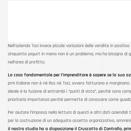
Nell’azienda Toci invece piccole variazioni delle vendite in positi
cinquanta yogurt in meno non è un problema, ma ha bisogno di gra
nell’area di profitto.
La cosa fondamentale per l’imprenditore è sapere se la sua azi
pmi italiane non è né Ros né Toci, ovvero fatturano e marginano po
ideale è la fusione di entrambi i “punti di vista”, perché sono co
prioritaria importanza perché permette di conoscere come guada
Per aiutare l’impresa nella lettura di questi e altri dati aziendal
per la costruzione di un adeguato assetto organizzativo, amminis
il nostro studio ha a disposizione il Cruscotto di Controllo, p