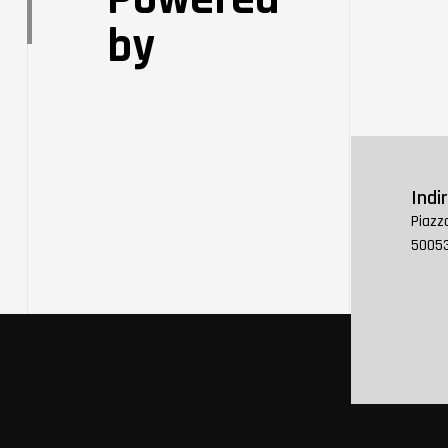
by
Indir
Piazz
50053