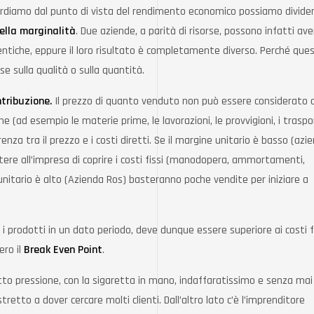
ardiamo dal punto di vista del rendimento economico possiamo divider
ella marginalità
. Due aziende, a parità di risorse, possono infatti ave
iche, eppure il loro risultato è completamente diverso. Perché que
 se sulla qualità o sulla quantità.
ntribuzione.
Il prezzo di quanto venduto non può essere considerato
ne (ad esempio le materie prime, le lavorazioni, le provvigioni, i traspor
renza tra il prezzo e i costi diretti. Se il margine unitario è basso (azi
tere all’impresa di coprire i costi fissi (manodopera, ammortamenti,
e unitario è alto (Azienda Ros) basteranno poche vendite per iniziare a
 i prodotti in un dato periodo, deve dunque essere superiore ai costi f
ero il
Break Even Point
.
o pressione, con la sigaretta in mano, indaffaratissimo e senza mai
etto a dover cercare molti clienti. Dall’altro lato c’è l’imprenditore