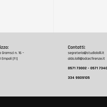
izzo:
Contatti:
a Gramsci n. 16 –
segreteria@studiololli.it
 Empoli [FI]
aldo.lolli@odcecfirenze.it
0571 73002 – 0571 734
334 9909105