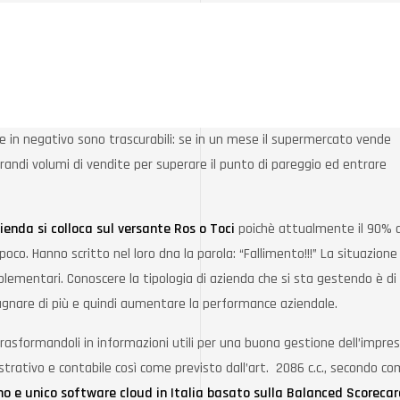
vo e in negativo sono trascurabili: se in un mese il supermercato vende
ndi volumi di vendite per superare il punto di pareggio ed entrare
enda si colloca sul versante Ros o Toci
poichè attualmente il 90% d
co. Hanno scritto nel loro dna la parola: “Fallimento!!!” La situazione
mplementari. Conoscere la tipologia di azienda che si sta gestendo è di
gnare di più e quindi aumentare la performance aziendale.
i trasformandoli in informazioni utili per una buona gestione dell’impre
trativo e contabile così come previsto dall’art. 2086 c.c., secondo c
rimo e unico software cloud in Italia basato sulla Balanced Scorecar