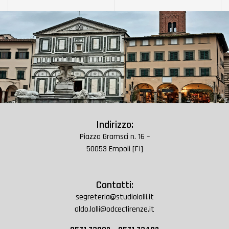
Indirizzo:
Piazza Gramsci n. 16 –
50053 Empoli [FI]
Contatti:
segreteria@studiololli.it
aldo.lolli@odcecfirenze.it