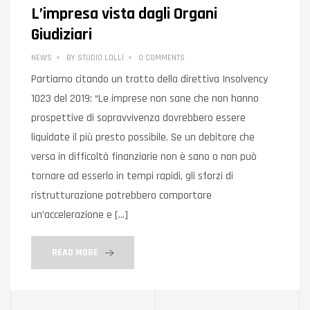
L’impresa vista dagli Organi
Giudiziari
NEWS
BY
STUDIO LOLLI
0 COMMENTS
Partiamo citando un tratto della direttiva Insolvency
1023 del 2019: “Le imprese non sane che non hanno
prospettive di sopravvivenza dovrebbero essere
liquidate il più presto possibile. Se un debitore che
versa in difficoltà finanziarie non è sano o non può
tornare ad esserlo in tempi rapidi, gli sforzi di
ristrutturazione potrebbero comportare
un’accelerazione e […]
READ MORE