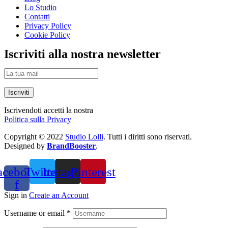
Lo Studio
Contatti
Privacy Policy
Cookie Policy
Iscriviti alla nostra newsletter
Iscriviti
Iscrivendoti accetti la nostra
Politica sulla Privacy
Copyright © 2022
Studio Lolli
. Tutti i diritti sono riservati.
Designed by
BrandBooster
.
acebook-
Twitter
Instagram
Pinterest
f
Sign in
Create an Account
Username or email
*