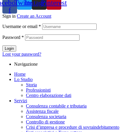
acebook-
Twitter
Instagram
Pinterest
f
Sign in
Create an Account
Username or email
*
Password
*
Login
Lost your password?
Navigazione
Home
Lo Studio
Storia
Professionisti
Centro elaborazione dati
Servizi
Consulenza contabile e tributaria
Assistenza fiscale
Consulenza societaria
Controllo di gestione
Crisi d’impresa e procedure di sovraindebitamento