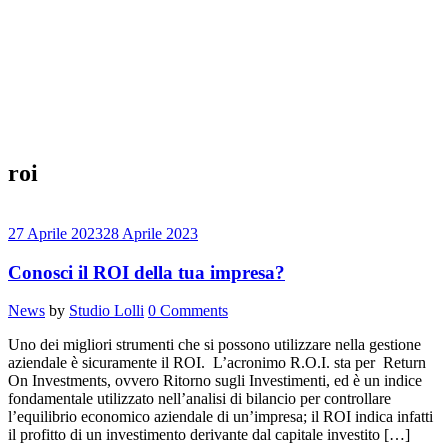
roi
27 Aprile 2023
28 Aprile 2023
Conosci il ROI della tua impresa?
Categories
News
by
Studio Lolli
0 Comments
Uno dei migliori strumenti che si possono utilizzare nella gestione
aziendale è sicuramente il ROI. L’acronimo R.O.I. sta per Return
On Investments, ovvero Ritorno sugli Investimenti, ed è un indice
fondamentale utilizzato nell’analisi di bilancio per controllare
l’equilibrio economico aziendale di un’impresa; il ROI indica infatti
il profitto di un investimento derivante dal capitale investito […]