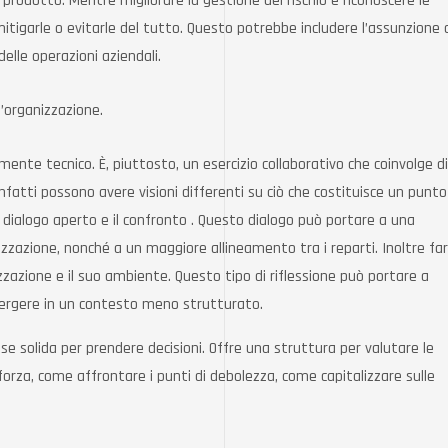
 prodotto. Mentre migliorare la gestione del rischio e riconoscere le
mitigarle o evitarle del tutto. Questo potrebbe includere l’assunzione 
 delle operazioni aziendali.
l’organizzazione.
mente tecnico. È, piuttosto, un esercizio collaborativo che coinvolge di
i infatti possono avere visioni differenti su ciò che costituisce un punto
dialogo aperto e il confronto . Questo dialogo può portare a una
zzazione, nonché a un maggiore allineamento tra i reparti. Inoltre fa
zzazione e il suo ambiente. Questo tipo di riflessione può portare a
mergere in un contesto meno strutturato.
base solida per prendere decisioni. Offre una struttura per valutare le
 forza, come affrontare i punti di debolezza, come capitalizzare sulle