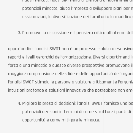
nuovi mercati, nuovi segmenti di clientela o nuove linee di
potenziali minacce, aiuta l’impresa a sviluppare piani per 
assicurazioni, la diversificazione dei fornitori o la modifica
Promuove la discussione e il pensiero critico all’interno del
approfondire: l’analisi SWOT non è un processo isolato o esclusiva
reparti e livelli gerarchici dell’organizzazione. Diversi dipartiment
forza o una minaccia e queste diverse prospettive promuovono il 
maggiore comprensione delle sfide e delle opportunità dell’organi
l’analisi SWOT stimola le persone a valutare criticamente l’organi
intuizioni profonde e soluzioni innovative che potrebbero non e
Migliora la presa di decisioni: l’analisi SWOT fornisce una 
potenziali decisioni in termini di come sfruttare i punti di
opportunità e come mitigare le minacce.