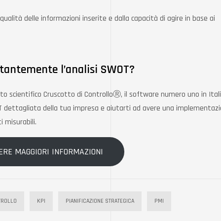
alità delle informazioni inserite e dalla capacità di agire in base ai
stantemente l’analisi SWOT?
nto scientifico Cruscotto di ControlloⓇ, il software numero uno in Ital
OT dettagliata della tua impresa e aiutarti ad avere una implementaz
i misurabili.
ERE MAGGIORI INFORMAZIONI
TROLLO
KPI
PIANIFICAZIONE STRATEGICA
PMI