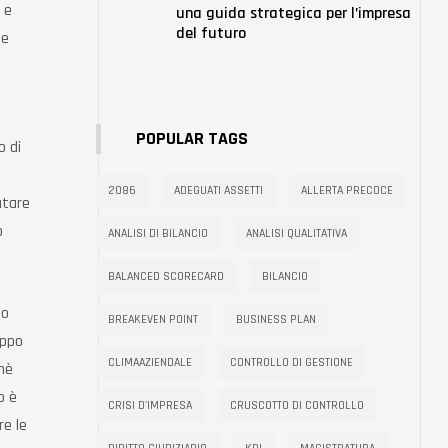
 e
una guida strategica per l’impresa
del futuro
he
POPULAR TAGS
o di
2086
ADEGUATI ASSETTI
ALLERTA PRECOCE
utare
o
ANALISI DI BILANCIO
ANALISI QUALITATIVA
BALANCED SCORECARD
BILANCIO
to
BREAKEVEN POINT
BUSINESS PLAN
uppo
CLIMAAZIENDALE
CONTROLLO DI GESTIONE
chè
o è
CRISI D'IMPRESA
CRUSCOTTO DI CONTROLLO
re le