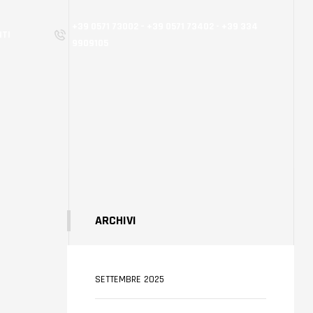
+39 0571 73002 – +39 0571 73402 - +39 334
NTI
9909105
ARCHIVI
SETTEMBRE 2025