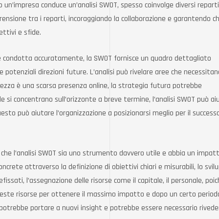
 un’impresa conduce un’analisi SWOT, spesso coinvolge diversi reparti
sione tra i reparti, incoraggiando la collaborazione e garantendo c
ttivi e sfide.
se condotta accuratamente, la SWOT fornisce un quadro dettagliato
e potenziali direzioni future. L’analisi può rivelare aree che necessitan
lezza è una scarsa presenza online, la strategia futura potrebbe
e si concentrano sull’orizzonte a breve termine, l’analisi SWOT può ai
esto può aiutare l’organizzazione a posizionarsi meglio per il success
 sì che l’analisi SWOT sia uno strumento davvero utile e abbia un impat
concrete attraverso la definizione di obiettivi chiari e misurabili, lo svil
efissati, l’assegnazione delle risorse come il capitale, il personale, poi
este risorse per ottenere il massimo impatto e dopo un certo period
 potrebbe portare a nuovi insight e potrebbe essere necessario rivede