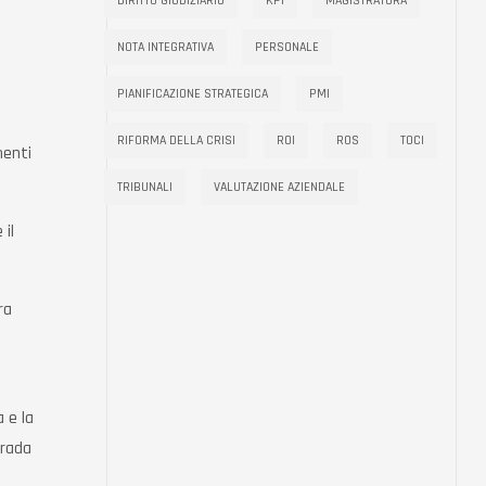
DIRITTO GIUDIZIARIO
KPI
MAGISTRATURA
NOTA INTEGRATIVA
PERSONALE
PIANIFICAZIONE STRATEGICA
PMI
RIFORMA DELLA CRISI
ROI
ROS
TOCI
nenti
TRIBUNALI
VALUTAZIONE AZIENDALE
 il
Ora
 e la
trada